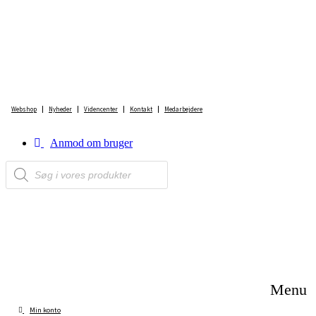
Videre
til
indhold
Webshop
Nyheder
Videncenter
Kontakt
Medarbejdere
Anmod om bruger
Products
search
Menu
Min konto