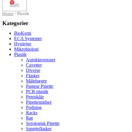
Kurv
Home
/ Plastik
Kategorier
BioKemi
ECA Systemer
Hygiejne
Mikrobiologi
Plastik
Autoklaveposer
Cuvetter
Diverse
Flasker
Målebægre
Pasteur Pipette
PCR plastik
Petriskåle
Pipettespidser
Podning
Racks
Rør
Serologisk Pipette
Sprøjteflasker