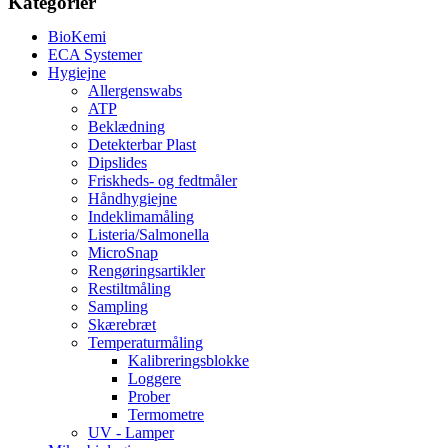
Kategorier
BioKemi
ECA Systemer
Hygiejne
Allergenswabs
ATP
Beklædning
Detekterbar Plast
Dipslides
Friskheds- og fedtmåler
Håndhygiejne
Indeklimamåling
Listeria/Salmonella
MicroSnap
Rengøringsartikler
Restiltmåling
Sampling
Skærebræt
Temperaturmåling
Kalibreringsblokke
Loggere
Prober
Termometre
UV - Lamper