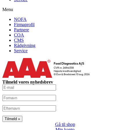
Menu
NOFA
Firmaprofil
Partnere
COA
CMS
Rådgivning
Service
Tilmeld vores nyhedsbrev
Gå til shop
Min konto