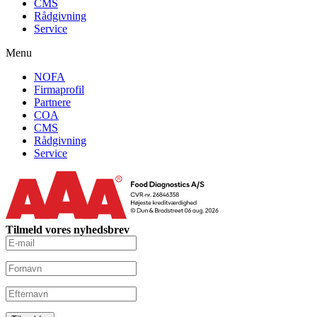
CMS
Rådgivning
Service
Menu
NOFA
Firmaprofil
Partnere
COA
CMS
Rådgivning
Service
Tilmeld vores nyhedsbrev