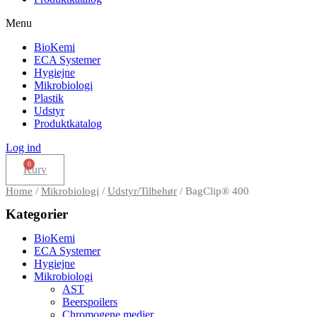
Menu
BioKemi
ECA Systemer
Hygiejne
Mikrobiologi
Plastik
Udstyr
Produktkatalog
Log ind
Kurv
Home
/
Mikrobiologi
/
Udstyr/Tilbehør
/ BagClip® 400
Kategorier
BioKemi
ECA Systemer
Hygiejne
Mikrobiologi
AST
Beerspoilers
Chromogene medier