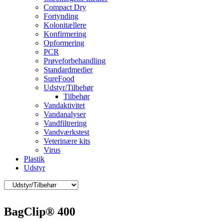
Compact Dry
Fortynding
Kolonitællere
Konfirmering
Opformering
PCR
Prøveforbehandling
Standardmedier
SureFood
Udstyr/Tilbehør
Tilbehør
Vandaktivitet
Vandanalyser
Vandfiltrering
Vandværkstest
Veterinære kits
Virus
Plastik
Udstyr
BagClip® 400