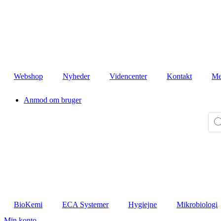
Videre
til
indhold
Webshop
Nyheder
Videncenter
Kontakt
Me
Anmod om bruger
Pro
sear
BioKemi
ECA Systemer
Hygiejne
Mikrobiologi
Min konto