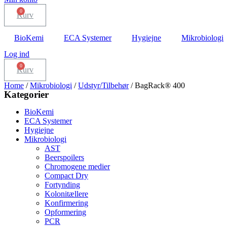
Kurv
BioKemi
ECA Systemer
Hygiejne
Mikrobiologi
Log ind
Kurv
Home
/
Mikrobiologi
/
Udstyr/Tilbehør
/ BagRack® 400
Kategorier
BioKemi
ECA Systemer
Hygiejne
Mikrobiologi
AST
Beerspoilers
Chromogene medier
Compact Dry
Fortynding
Kolonitællere
Konfirmering
Opformering
PCR