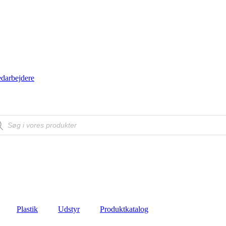
darbejdere
ducts
ch
Plastik
Udstyr
Produktkatalog