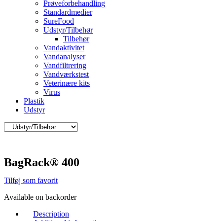
Prøveforbehandling
Standardmedier
SureFood
Udstyr/Tilbehør
Tilbehør
Vandaktivitet
Vandanalyser
Vandfiltrering
Vandværkstest
Veterinære kits
Virus
Plastik
Udstyr
BagRack® 400
Tilføj som favorit
Available on backorder
Description