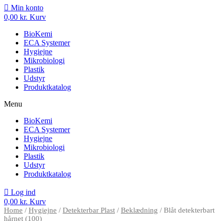
Min konto
0,00
kr.
Kurv
BioKemi
ECA Systemer
Hygiejne
Mikrobiologi
Plastik
Udstyr
Produktkatalog
Menu
BioKemi
ECA Systemer
Hygiejne
Mikrobiologi
Plastik
Udstyr
Produktkatalog
Log ind
0,00
kr.
Kurv
Home
/
Hygiejne
/
Detekterbar Plast
/
Beklædning
/ Blåt detekterbart
hårnet (100)