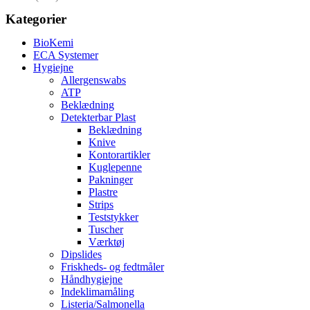
Kategorier
BioKemi
ECA Systemer
Hygiejne
Allergenswabs
ATP
Beklædning
Detekterbar Plast
Beklædning
Knive
Kontorartikler
Kuglepenne
Pakninger
Plastre
Strips
Teststykker
Tuscher
Værktøj
Dipslides
Friskheds- og fedtmåler
Håndhygiejne
Indeklimamåling
Listeria/Salmonella