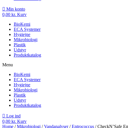
Min konto
0,00
kr.
Kurv
BioKemi
ECA Systemer
Hygiejne
Mikrobiologi
Plastik
Udstyr
Produktkatalog
Menu
BioKemi
ECA Systemer
Hygiejne
Mikrobiologi
Plastik
Udstyr
Produktkatalog
Log ind
0,00
kr.
Kurv
Home
/
Mikrobiologi
/
Vandanalyser
/
Entrococcus
/ CheckN’Safe Ent