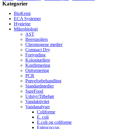
Kategorier
BioKemi
ECA Systemer
Hygiejne
Mikrobiologi
AST
Beerspoilers
Chromogene medier
Compact Dry
Fortynding
Kolonitællere
Konfirmering
Opformering
PCR
Prøveforbehandling
Standardmedier
SureFood
Udstyr/Tilbehør
Vandaktivitet
Vandanalyser
Coliforme
E. coli
E.coli og coliforme
Entrococcus