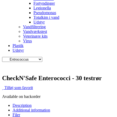
Fortyndinger
Legionella
Pseudomonas
Totalkim i vand
Udstyr
Vandfiltrering
Vandværkstest
Veterinære kits
Virus
Plastik
Udstyr
CheckN'Safe Enterococci - 30 testrør
Tilføj som favorit
Available on backorder
Description
Additional information
Filer