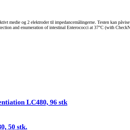
tivt medie og 2 elektroder til impedancemålingerne. Testen kan påv
tion and enumeration of intestinal Enterococci at 37°C (with CheckN’S
tiation LC480, 96 stk
, 50 stk.