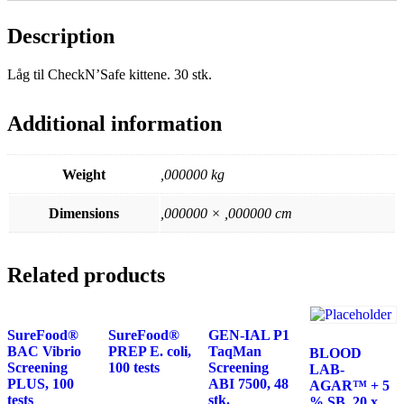
Description
Låg til CheckN’Safe kittene. 30 stk.
Additional information
Weight
,000000 kg
Dimensions
,000000 × ,000000 cm
Related products
SureFood®
SureFood®
GEN-IAL P1
BAC Vibrio
PREP E. coli,
TaqMan
BLOOD
Screening
100 tests
Screening
LAB-
PLUS, 100
ABI 7500, 48
AGAR™ + 5
tests
stk.
% SB, 20 x