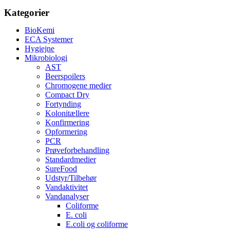
Kategorier
BioKemi
ECA Systemer
Hygiejne
Mikrobiologi
AST
Beerspoilers
Chromogene medier
Compact Dry
Fortynding
Kolonitællere
Konfirmering
Opformering
PCR
Prøveforbehandling
Standardmedier
SureFood
Udstyr/Tilbehør
Vandaktivitet
Vandanalyser
Coliforme
E. coli
E.coli og coliforme