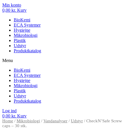
Min konto
0,00
kr.
Kurv
BioKemi
ECA Systemer
Hygiejne
Mikrobiologi
Plastik
Udstyr
Produktkatalog
Menu
BioKemi
ECA Systemer
Hygiejne
Mikrobiologi
Plastik
Udstyr
Produktkatalog
Log ind
0,00
kr.
Kurv
Home
/
Mikrobiologi
/
Vandanalyser
/
Udstyr
/ CheckN’Safe Screw
caps – 30 stk.