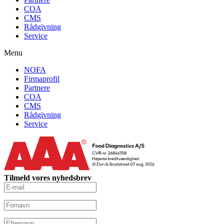
COA
CMS
Rådgivning
Service
Menu
NOFA
Firmaprofil
Partnere
COA
CMS
Rådgivning
Service
Tilmeld vores nyhedsbrev