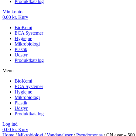
Produktkatalog
Min konto
0,00
kr.
Kurv
BioKemi
ECA Systemer
Hygiejne
Mikrobiologi
Plastik
Udstyr
Produktkatalog
Menu
BioKemi
ECA Systemer
Hygiejne
Mikrobiologi
Plastik
Udstyr
Produktkatalog
Log ind
0,00
kr.
Kurv
Home
/
Mikrobiologi
/
Vandanalyser
/
Pseudomonas
/ CN agar – 500