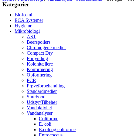
Kategorier
BioKemi
ECA Systemer
Hygiejne
Mikrobiologi
AST
Beerspoilers
Chromogene medier
Compact Dry
Fortynding
Kolonitællere
Konfirmering
Opformering
PCR
Prøveforbehandling
Standardmedier
SureFood
Udstyr/Tilbehør
Vandaktivitet
Vandanalyser
Coliforme
E. coli
E.coli og coliforme
Entrococcus