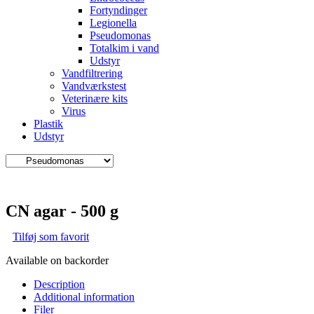
Fortyndinger
Legionella
Pseudomonas
Totalkim i vand
Udstyr
Vandfiltrering
Vandværkstest
Veterinære kits
Virus
Plastik
Udstyr
CN agar - 500 g
Tilføj som favorit
Available on backorder
Description
Additional information
Filer