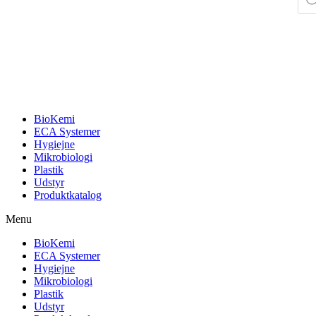
sear
BioKemi
ECA Systemer
Hygiejne
Mikrobiologi
Plastik
Udstyr
Produktkatalog
Menu
BioKemi
ECA Systemer
Hygiejne
Mikrobiologi
Plastik
Udstyr