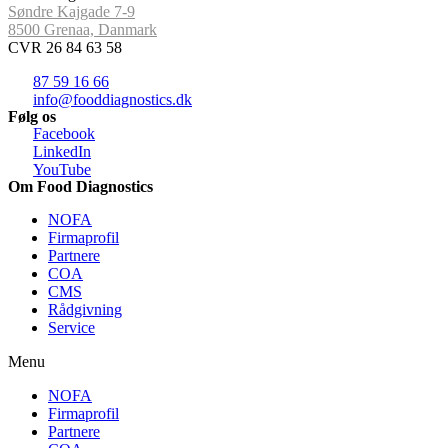
Søndre Kajgade 7-9
8500 Grenaa, Danmark
CVR 26 84 63 58
87 59 16 66
info@fooddiagnostics.dk
Følg os
Facebook
LinkedIn
YouTube
Om Food Diagnostics
NOFA
Firmaprofil
Partnere
COA
CMS
Rådgivning
Service
Menu
NOFA
Firmaprofil
Partnere