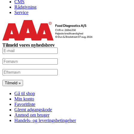
CMS
Rådgivning
Service
Tilmeld vores nyhedsbrev
Gå til shop
Min konto
Favoritliste
Glemt adgangskode
Anmod om bruger
Handels- og leveringsbetingelser