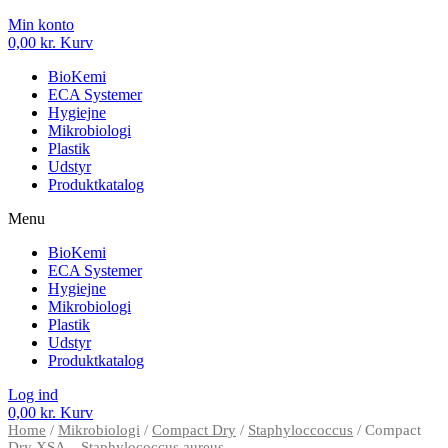
Min konto
0,00
kr.
Kurv
BioKemi
ECA Systemer
Hygiejne
Mikrobiologi
Plastik
Udstyr
Produktkatalog
Menu
BioKemi
ECA Systemer
Hygiejne
Mikrobiologi
Plastik
Udstyr
Produktkatalog
Log ind
0,00
kr.
Kurv
Home
/
Mikrobiologi
/
Compact Dry
/
Staphyloccoccus
/ Compact
Dry XSA – Staphylococcus aureus