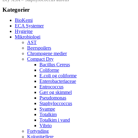
Kategorier
BioKemi
ECA Systemer
Hygiejne
Mikrobiologi
AST
Beerspoilers
Chromogene medier
Compact Dry
Bacillus Cereus
Coliforme
E.coli og coliforme
Enterobacteriaceae
Entrococcus
Gær og skimmel
Pseudomonas
Staphyloccoccus
Svampe
Totalkim
Totalkim i vand
Vibrio
Fortynding
Kolonitællere