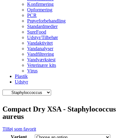
Konfirmering
Opformering
PCR
Prøveforbehandling
Standardmedier
SureFood
Udstyr/Tilbehør
Vandaktivitet
Vandanalyser
Vandfiltrering
Vandværkstest
Veterinære kits
Virus
Plastik
Udstyr
Compact Dry XSA - Staphylococcus
aureus
Tilføj som favorit
Variant