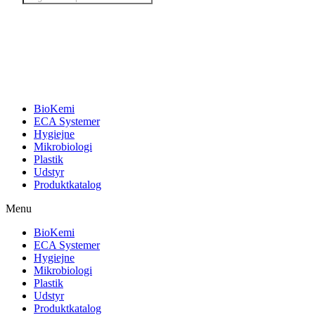
search
BioKemi
ECA Systemer
Hygiejne
Mikrobiologi
Plastik
Udstyr
Produktkatalog
Menu
BioKemi
ECA Systemer
Hygiejne
Mikrobiologi
Plastik
Udstyr
Produktkatalog