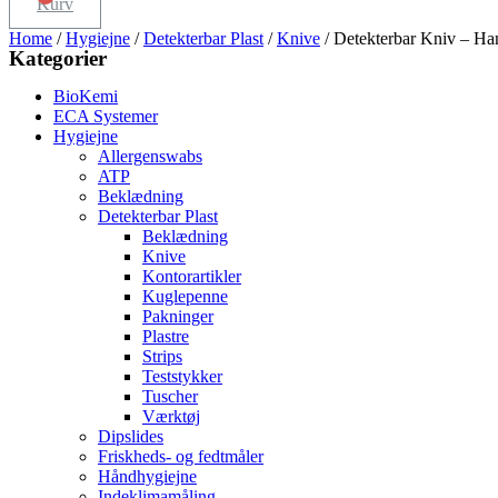
Kurv
Home
/
Hygiejne
/
Detekterbar Plast
/
Knive
/ Detekterbar Kniv – H
Kategorier
BioKemi
ECA Systemer
Hygiejne
Allergenswabs
ATP
Beklædning
Detekterbar Plast
Beklædning
Knive
Kontorartikler
Kuglepenne
Pakninger
Plastre
Strips
Teststykker
Tuscher
Værktøj
Dipslides
Friskheds- og fedtmåler
Håndhygiejne
Indeklimamåling