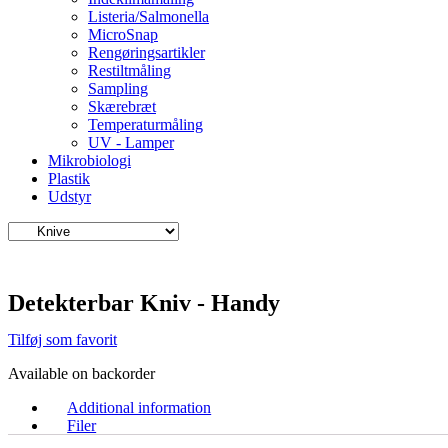
Listeria/Salmonella
MicroSnap
Rengøringsartikler
Restiltmåling
Sampling
Skærebræt
Temperaturmåling
UV - Lamper
Mikrobiologi
Plastik
Udstyr
Detekterbar Kniv - Handy
Tilføj som favorit
Available on backorder
Additional information
Filer