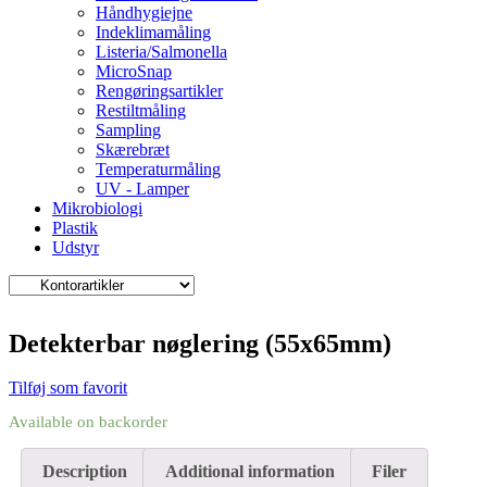
Håndhygiejne
Indeklimamåling
Listeria/Salmonella
MicroSnap
Rengøringsartikler
Restiltmåling
Sampling
Skærebræt
Temperaturmåling
UV - Lamper
Mikrobiologi
Plastik
Udstyr
Detekterbar nøglering (55x65mm)
Tilføj som favorit
Available on backorder
Description
Additional information
Filer