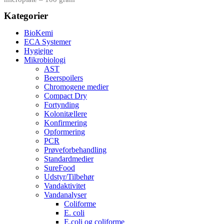
Kategorier
BioKemi
ECA Systemer
Hygiejne
Mikrobiologi
AST
Beerspoilers
Chromogene medier
Compact Dry
Fortynding
Kolonitællere
Konfirmering
Opformering
PCR
Prøveforbehandling
Standardmedier
SureFood
Udstyr/Tilbehør
Vandaktivitet
Vandanalyser
Coliforme
E. coli
E.coli og coliforme