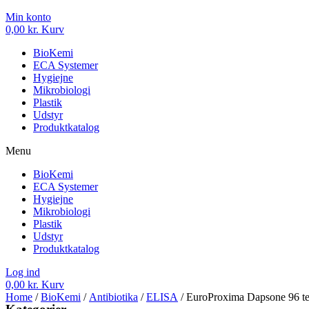
Min konto
0,00
kr.
Kurv
BioKemi
ECA Systemer
Hygiejne
Mikrobiologi
Plastik
Udstyr
Produktkatalog
Menu
BioKemi
ECA Systemer
Hygiejne
Mikrobiologi
Plastik
Udstyr
Produktkatalog
Log ind
0,00
kr.
Kurv
Home
/
BioKemi
/
Antibiotika
/
ELISA
/ EuroProxima Dapsone 96 te