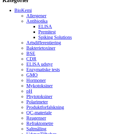
Kategorier
BioKemi
Allergener
Antibiotika
ELISA
Premitest
Spiking Solutions
Artsdifferentiering
Bakterietoxiner
BSE
CDR
ELISA udstyr
Enzymatiske tests
GMO
Hormoner
Mykotoksiner
pH
Phytotoksiner
Polarimeter
Produktforfalskning
QC-materiale
Reagenser
Refraktometre
Saltmåling