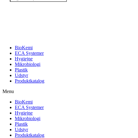
search
BioKemi
ECA Systemer
Hygiejne
Mikrobiologi
Plastik
Udstyr
Produktkatalog
Menu
BioKemi
ECA Systemer
Hygiejne
Mikrobiologi
Plastik
Udstyr
Produktkatalog