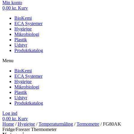
Min konto
0,00
kr.
Kurv
BioKemi
ECA Systemer
Hygiejne
Mikrobiologi
Plastik
Udstyr
Produktkatalog
Menu
BioKemi
ECA Systemer
Hygiejne
Mikrobiologi
Plastik
Udstyr
Produktkatalog
Log ind
0,00
kr.
Kurv
Home
/
Hygiejne
/
Temperaturmåling
/
Termometre
/ FG80AK
Fridge/Freezer Thermometer