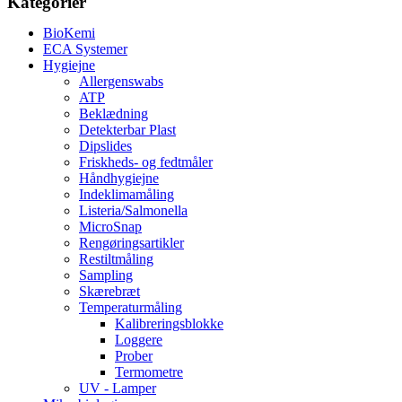
Kategorier
BioKemi
ECA Systemer
Hygiejne
Allergenswabs
ATP
Beklædning
Detekterbar Plast
Dipslides
Friskheds- og fedtmåler
Håndhygiejne
Indeklimamåling
Listeria/Salmonella
MicroSnap
Rengøringsartikler
Restiltmåling
Sampling
Skærebræt
Temperaturmåling
Kalibreringsblokke
Loggere
Prober
Termometre
UV - Lamper