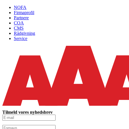
NOFA
Firmaprofil
Partnere
COA
CMS
Rådgivning
Service
Tilmeld vores nyhedsbrev