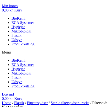
Min konto
0,00
kr.
Kurv
BioKemi
ECA Systemer
Hygiejne
Mikrobiologi
Plastik
Udstyr
Produktkatalog
Menu
BioKemi
ECA Systemer
Hygiejne
Mikrobiologi
Plastik
Udstyr
Produktkatalog
Log ind
0,00
kr.
Kurv
Home
/
Plastik
/
Pipettespidser
/
Sterile filterspidser i racks
/ Filterspid