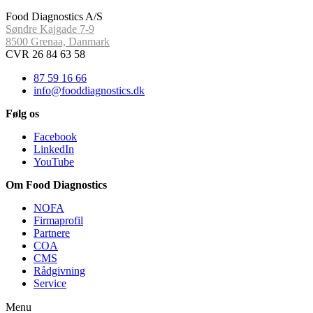
Food Diagnostics A/S
Søndre Kajgade 7-9
8500 Grenaa, Danmark
CVR 26 84 63 58
87 59 16 66
info@fooddiagnostics.dk
Følg os
Facebook
LinkedIn
YouTube
Om Food Diagnostics
NOFA
Firmaprofil
Partnere
COA
CMS
Rådgivning
Service
Menu