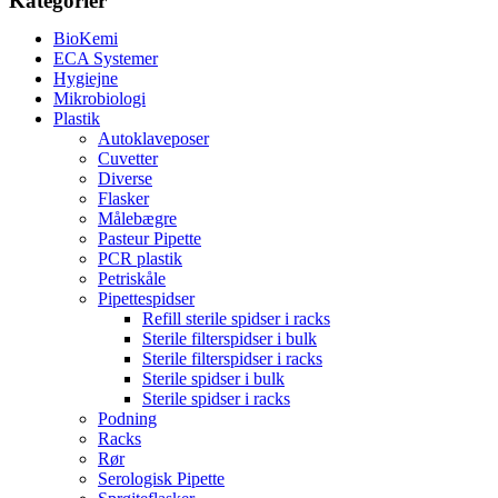
Kategorier
BioKemi
ECA Systemer
Hygiejne
Mikrobiologi
Plastik
Autoklaveposer
Cuvetter
Diverse
Flasker
Målebægre
Pasteur Pipette
PCR plastik
Petriskåle
Pipettespidser
Refill sterile spidser i racks
Sterile filterspidser i bulk
Sterile filterspidser i racks
Sterile spidser i bulk
Sterile spidser i racks
Podning
Racks
Rør
Serologisk Pipette