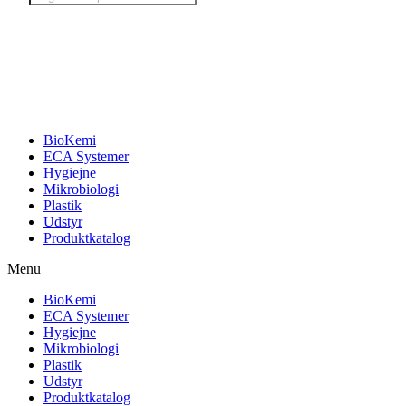
search
BioKemi
ECA Systemer
Hygiejne
Mikrobiologi
Plastik
Udstyr
Produktkatalog
Menu
BioKemi
ECA Systemer
Hygiejne
Mikrobiologi
Plastik
Udstyr
Produktkatalog