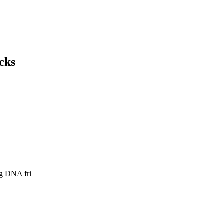
acks
og DNA fri