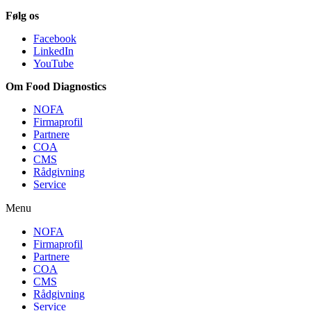
Følg os
Facebook
LinkedIn
YouTube
Om Food Diagnostics
NOFA
Firmaprofil
Partnere
COA
CMS
Rådgivning
Service
Menu
NOFA
Firmaprofil
Partnere
COA
CMS
Rådgivning
Service