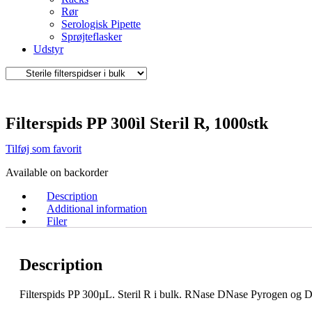
Rør
Serologisk Pipette
Sprøjteflasker
Udstyr
Filterspids PP 300ìl Steril R, 1000stk
Tilføj som favorit
Available on backorder
Description
Additional information
Filer
Description
Filterspids PP 300µL. Steril R i bulk. RNase DNase Pyrogen og 