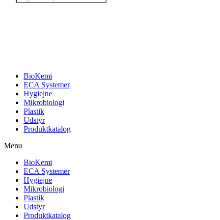
search
BioKemi
ECA Systemer
Hygiejne
Mikrobiologi
Plastik
Udstyr
Produktkatalog
Menu
BioKemi
ECA Systemer
Hygiejne
Mikrobiologi
Plastik
Udstyr
Produktkatalog