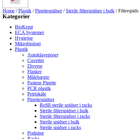
Kurv
Home
/
Plastik
/
Pipettespidser
/
Sterile filterspidser i bulk
/ Filterspid
Kategorier
BioKemi
ECA Systemer
Hygiejne
Mikrobiologi
Plastik
Autoklaveposer
Cuvetter
Diverse
Flasker
Målebægre
Pasteur Pipette
PCR plastik
Petriskåle
Pipettespidser
Refill sterile spidser i racks
Sterile filterspidser i bulk
Sterile filterspidser i racks
Sterile spidser i bulk
Sterile spidser i racks
Podning
Racks