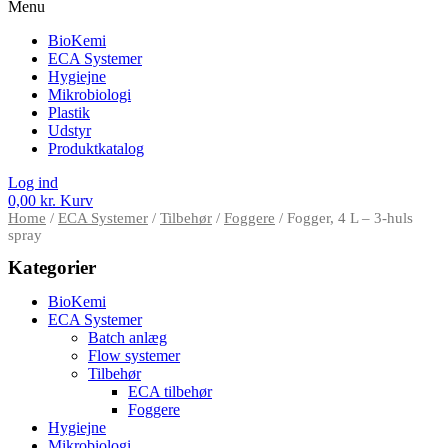
Menu
BioKemi
ECA Systemer
Hygiejne
Mikrobiologi
Plastik
Udstyr
Produktkatalog
Log ind
0,00
kr.
Kurv
Home
/
ECA Systemer
/
Tilbehør
/
Foggere
/ Fogger, 4 L – 3-huls
spray
Kategorier
BioKemi
ECA Systemer
Batch anlæg
Flow systemer
Tilbehør
ECA tilbehør
Foggere
Hygiejne
Mikrobiologi