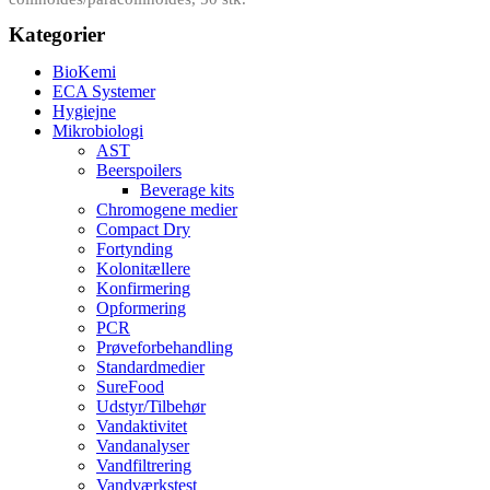
Kategorier
BioKemi
ECA Systemer
Hygiejne
Mikrobiologi
AST
Beerspoilers
Beverage kits
Chromogene medier
Compact Dry
Fortynding
Kolonitællere
Konfirmering
Opformering
PCR
Prøveforbehandling
Standardmedier
SureFood
Udstyr/Tilbehør
Vandaktivitet
Vandanalyser
Vandfiltrering
Vandværkstest