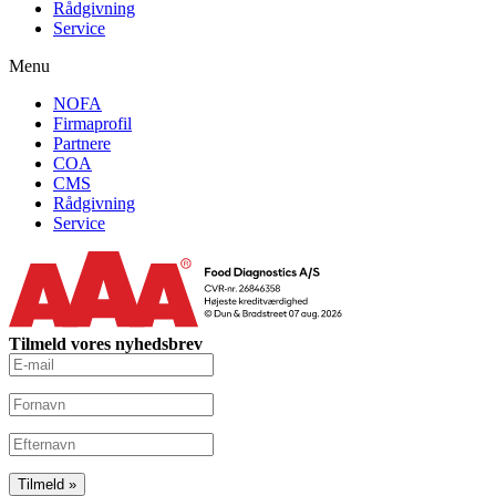
Rådgivning
Service
Menu
NOFA
Firmaprofil
Partnere
COA
CMS
Rådgivning
Service
Tilmeld vores nyhedsbrev