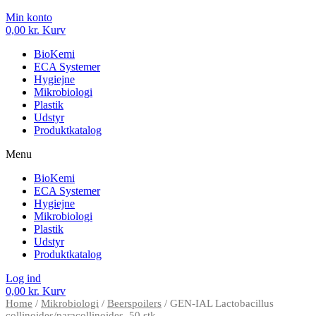
Min konto
0,00
kr.
Kurv
BioKemi
ECA Systemer
Hygiejne
Mikrobiologi
Plastik
Udstyr
Produktkatalog
Menu
BioKemi
ECA Systemer
Hygiejne
Mikrobiologi
Plastik
Udstyr
Produktkatalog
Log ind
0,00
kr.
Kurv
Home
/
Mikrobiologi
/
Beerspoilers
/ GEN-IAL Lactobacillus
collinoides/paracollinoides, 50 stk.