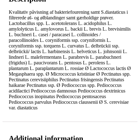
Kvalitativ påvisning af bakteriefourening samt S.diastaticus i
filtrerede øl- og ølblandinger samt gærholdige prøver.
Lactobacillus spp. L. acetotolerans L. acidophilus L.
amylolyticus L. amylovorus L. backii L. brevis L. brevisimilis
L. buchneri L. casei / paracasei L. collinoides /
paracollinoides L. coryniformis ssp. coryniformis L.
coryniformis ssp. torquens L. curvatus L. delbrückii ssp.
delbrückii/ lactis L. harbinensis L. helveticus L. johnsonii L.
lindneri L. malefermentans L. parabrevis L. parabuchneri
(frigidus) L. paucivorans L. pentosus L. perolens L.
plantarum L. paraplantarum L. rossiae Ø Lactococcus lactis Ø
Megasphaera spp. Ø Micrococcus kristiniae Ø Pectinatus spp.
Pectinatus cerevisiiphilus Pectinatus frisingensis Pectinatus
haikarae Pectinatus ssp. Ø Pediococcus spp. Pediococcus
acidilactici Pediococcus damnosus Pediococcus dextrinicus
Pediococcus inopinatus Pediococcus pentosaceus
Pediococcus parvulus Pediococcus claussenii Ø S. cerevisiae
var. diastaticus
Additional information