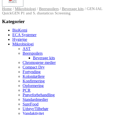
Kurv
Home
/
Mikrobiologi
/
Beerspoilers
/
Beverage kits
/ GEN-IAL
QuickGEN P1 and S. diastaticus Screening
Kategorier
BioKemi
ECA Systemer
Hygiejne
Mikrobiologi
AST
Beerspoilers
Beverage kits
Chromogene medier
Compact Dry
Fortynding
Kolonitællere
Konfirmering
Opformering
PCR
Prøveforbehandling
Standardmedier
SureFood
Udstyr/Tilbehør
Vandaktivitet