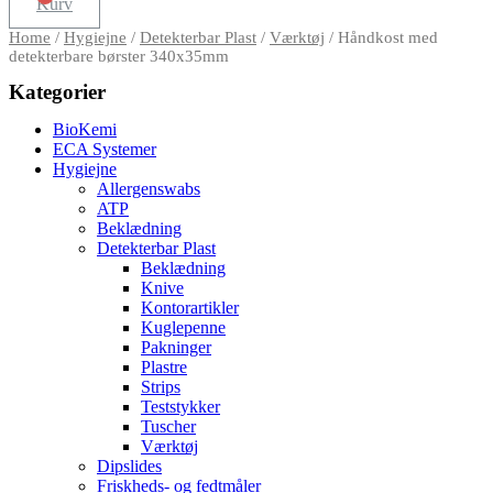
Kurv
Home
/
Hygiejne
/
Detekterbar Plast
/
Værktøj
/ Håndkost med
detekterbare børster 340x35mm
Kategorier
BioKemi
ECA Systemer
Hygiejne
Allergenswabs
ATP
Beklædning
Detekterbar Plast
Beklædning
Knive
Kontorartikler
Kuglepenne
Pakninger
Plastre
Strips
Teststykker
Tuscher
Værktøj
Dipslides
Friskheds- og fedtmåler