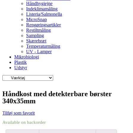
Håndhygiejne
Indeklimamåling
Listeria/Salmonella
MicroSnap
Rengøringsartikler
Restiltmåling
Sampling
Skærebræt
Temperaturmåling
UV - Lamper
Mikrobiologi
Plastik
Udstyr
Håndkost med detekterbare børster
340x35mm
Tilføj som favorit
Available on backorder