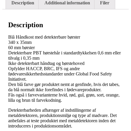
Description
Additional information
Filer
Description
Blå Håndkost med detekterbare børster
340 x 35mm
60 mm børster
Detekterbare PBT børstehår i standardtykkelsen 0,6 mm eller
tilvalg i 0,35 mm
Ikke detekterbart håndtag og børstehoved
Opfylder HACCP, BRC, IFS og andre
fødevaresikkerhedsstandarder under Global Food Safety
Initiativet.
Den blå farve gør produktet nemt at genfinde, hvis det tabes,
da blå normalt ikke forefindes i fødevareprodukter.
Fås også i farvevarianterne hvid, rød, gul, grøn, sort, orange,
lilla og brun til farvekodning.
Detekterbarheden afhænger af indstillingerne af
metaldetektoren, produktionsmiljø og type af madvare. Det
anbefales at teste produktet med metaldetektoren inden det
introduceres i produktionsområdet.