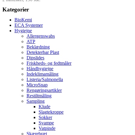
Kategorier
BioKemi
ECA Systemer
Hygiejne
Allergenswabs
ATP
Beklædning
Detekterbar Plast
Dipslides
Friskheds- og fedtmåler
Håndhygiejne
Indeklimamåling
Listeria/Salmonella
MicroSnap
Rengøringsartikler
Restiltmåling
Sampling
Klude
Slagtekroppe
Sokker
Svampe
Vatpinde
Skærebræt