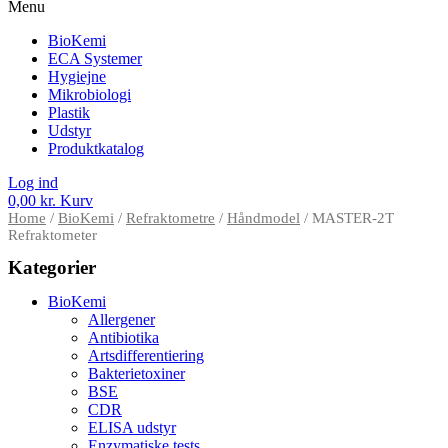
Menu
BioKemi
ECA Systemer
Hygiejne
Mikrobiologi
Plastik
Udstyr
Produktkatalog
Log ind
0,00
kr.
Kurv
Home
/
BioKemi
/
Refraktometre
/
Håndmodel
/ MASTER-2T
Refraktometer
Kategorier
BioKemi
Allergener
Antibiotika
Artsdifferentiering
Bakterietoxiner
BSE
CDR
ELISA udstyr
Enzymatiske tests