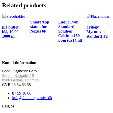
Related products
Smart App
LaquaTwin
stand, for
Standard
pH buffer,
Trilogy
Nexus 6P
Solution
blå, 10.00
Mycotoxin
Calcium 150
1000 ml
standard T2
ppm (6x14ml)
Kontaktinformation
Food Diagnostics A/S
Søndre Kajgade 7-9
8500 Grenaa, Danmark
CVR 26 84 63 58
87 59 16 66
info@fooddiagnostics.dk
Følg os