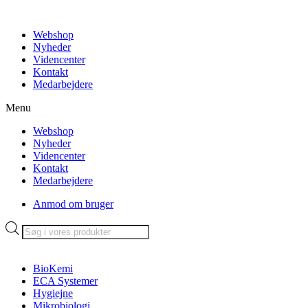
Videre
til
Webshop
indhold
Nyheder
Videncenter
Kontakt
Medarbejdere
Menu
Webshop
Nyheder
Videncenter
Kontakt
Medarbejdere
Anmod om bruger
Products
search
BioKemi
ECA Systemer
Hygiejne
Mikrobiologi