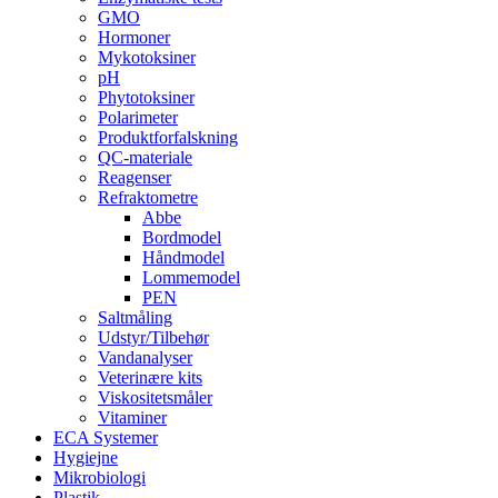
GMO
Hormoner
Mykotoksiner
pH
Phytotoksiner
Polarimeter
Produktforfalskning
QC-materiale
Reagenser
Refraktometre
Abbe
Bordmodel
Håndmodel
Lommemodel
PEN
Saltmåling
Udstyr/Tilbehør
Vandanalyser
Veterinære kits
Viskositetsmåler
Vitaminer
ECA Systemer
Hygiejne
Mikrobiologi
Plastik