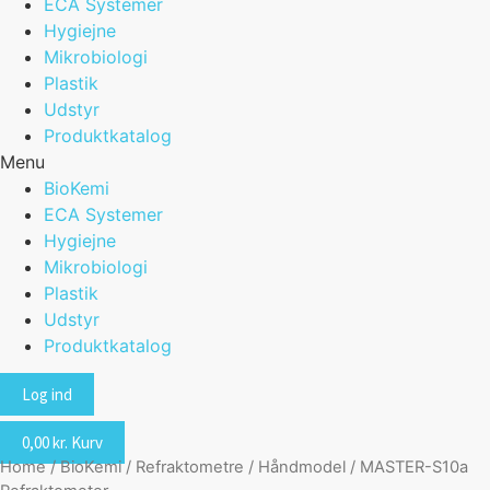
ECA Systemer
Hygiejne
Mikrobiologi
Plastik
Udstyr
Produktkatalog
Menu
BioKemi
ECA Systemer
Hygiejne
Mikrobiologi
Plastik
Udstyr
Produktkatalog
Log ind
0,00
kr.
Kurv
Home
/
BioKemi
/
Refraktometre
/
Håndmodel
/ MASTER-S10a