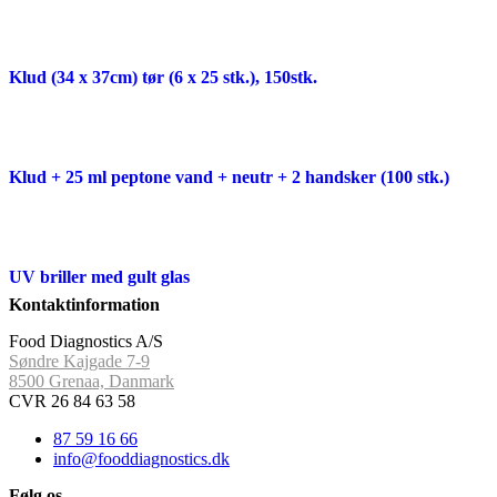
Klud (34 x 37cm) tør (6 x 25 stk.), 150stk.
Klud + 25 ml peptone vand + neutr + 2 handsker (100 stk.)
UV briller med gult glas
Kontaktinformation
Food Diagnostics A/S
Søndre Kajgade 7-9
8500 Grenaa, Danmark
CVR 26 84 63 58
87 59 16 66
info@fooddiagnostics.dk
Følg os