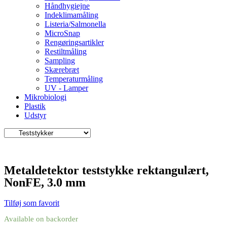
Håndhygiejne
Indeklimamåling
Listeria/Salmonella
MicroSnap
Rengøringsartikler
Restiltmåling
Sampling
Skærebræt
Temperaturmåling
UV - Lamper
Mikrobiologi
Plastik
Udstyr
Metaldetektor teststykke rektangulært,
NonFE, 3.0 mm
Tilføj som favorit
Available on backorder