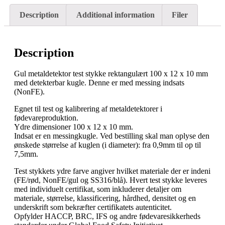
Description
Additional information
Filer
Description
Gul metaldetektor test stykke rektangulært 100 x 12 x 10 mm
med detekterbar kugle. Denne er med messing indsats
(NonFE).
Egnet til test og kalibrering af metaldetektorer i
fødevareproduktion.
Ydre dimensioner 100 x 12 x 10 mm.
Indsat er en messingkugle. Ved bestilling skal man oplyse den
ønskede størrelse af kuglen (i diameter): fra 0,9mm til op til
7,5mm.
Test stykkets ydre farve angiver hvilket materiale der er indeni
(FE/rød, NonFE/gul og SS316/blå). Hvert test stykke leveres
med individuelt certifikat, som inkluderer detaljer om
materiale, størrelse, klassificering, hårdhed, densitet og en
underskrift som bekræfter certifikatets autenticitet.
Opfylder HACCP, BRC, IFS og andre fødevaresikkerheds