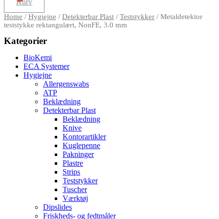
Kurv
Home
/
Hygiejne
/
Detekterbar Plast
/
Teststykker
/ Metaldetektor
teststykke rektangulært, NonFE, 3.0 mm
Kategorier
BioKemi
ECA Systemer
Hygiejne
Allergenswabs
ATP
Beklædning
Detekterbar Plast
Beklædning
Knive
Kontorartikler
Kuglepenne
Pakninger
Plastre
Strips
Teststykker
Tuscher
Værktøj
Dipslides
Friskheds- og fedtmåler