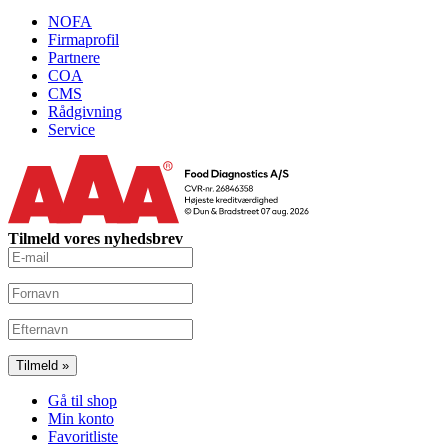
NOFA
Firmaprofil
Partnere
COA
CMS
Rådgivning
Service
Tilmeld vores nyhedsbrev
Gå til shop
Min konto
Favoritliste