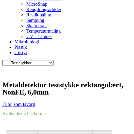
MicroSnap
Rengøringsartikler
Restiltmåling
Sampling
Skærebræt
Temperaturmåling
UV - Lamper
Mikrobiologi
Plastik
Udstyr
Metaldetektor teststykke rektangulært,
NonFE, 6,0mm
Tilføj som favorit
Available on backorder