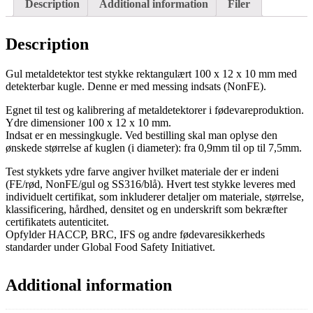
Description
Additional information
Filer
Description
Gul metaldetektor test stykke rektangulært 100 x 12 x 10 mm med
detekterbar kugle. Denne er med messing indsats (NonFE).
Egnet til test og kalibrering af metaldetektorer i fødevareproduktion.
Ydre dimensioner 100 x 12 x 10 mm.
Indsat er en messingkugle. Ved bestilling skal man oplyse den
ønskede størrelse af kuglen (i diameter): fra 0,9mm til op til 7,5mm.
Test stykkets ydre farve angiver hvilket materiale der er indeni
(FE/rød, NonFE/gul og SS316/blå). Hvert test stykke leveres med
individuelt certifikat, som inkluderer detaljer om materiale, størrelse,
klassificering, hårdhed, densitet og en underskrift som bekræfter
certifikatets autenticitet.
Opfylder HACCP, BRC, IFS og andre fødevaresikkerheds
standarder under Global Food Safety Initiativet.
Additional information