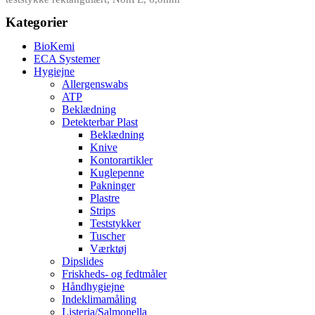
Kategorier
BioKemi
ECA Systemer
Hygiejne
Allergenswabs
ATP
Beklædning
Detekterbar Plast
Beklædning
Knive
Kontorartikler
Kuglepenne
Pakninger
Plastre
Strips
Teststykker
Tuscher
Værktøj
Dipslides
Friskheds- og fedtmåler
Håndhygiejne
Indeklimamåling
Listeria/Salmonella