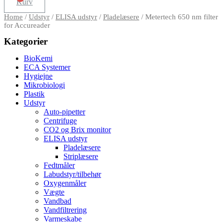
Kurv
Home
/
Udstyr
/
ELISA udstyr
/
Pladelæsere
/ Metertech 650 nm filter
for Accureader
Kategorier
BioKemi
ECA Systemer
Hygiejne
Mikrobiologi
Plastik
Udstyr
Auto-pipetter
Centrifuge
CO2 og Brix monitor
ELISA udstyr
Pladelæsere
Striplæsere
Fedtmåler
Labudstyr/tilbehør
Oxygenmåler
Vægte
Vandbad
Vandfiltrering
Varmeskabe