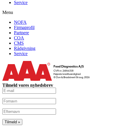
Service
Menu
NOFA
Firmaprofil
Partnere
COA
CMS
Rådgivning
Service
Tilmeld vores nyhedsbrev