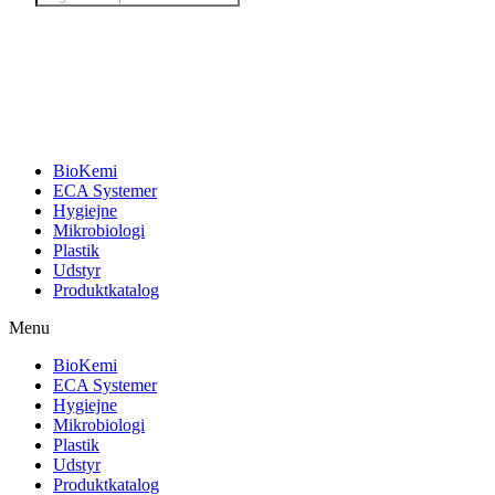
search
BioKemi
ECA Systemer
Hygiejne
Mikrobiologi
Plastik
Udstyr
Produktkatalog
Menu
BioKemi
ECA Systemer
Hygiejne
Mikrobiologi
Plastik
Udstyr
Produktkatalog