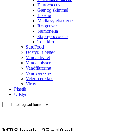
Entrococcus
Gær og skimmel
Listeria
Mælkesyrebakterier
Reagenser
Salmonella
Staphyloccoccus
Totalkim
SureFood
Udstyr/Tilbehør
Vandaktivitet
Vandanalyser
Vandfiltrering
Vandværkstest
Veterinære kits
Virus
Plastik
Udstyr
MRS broth - 25 x 10 ml