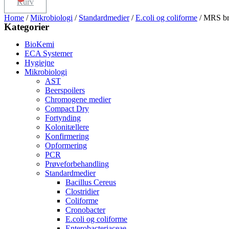
Kurv
Home
/
Mikrobiologi
/
Standardmedier
/
E.coli og coliforme
/ MRS br
Kategorier
BioKemi
ECA Systemer
Hygiejne
Mikrobiologi
AST
Beerspoilers
Chromogene medier
Compact Dry
Fortynding
Kolonitællere
Konfirmering
Opformering
PCR
Prøveforbehandling
Standardmedier
Bacillus Cereus
Clostridier
Coliforme
Cronobacter
E.coli og coliforme
Enterobacteriaceae