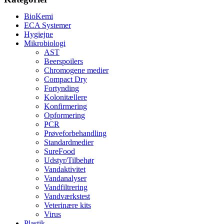
BioKemi
ECA Systemer
Hygiejne
Mikrobiologi
AST
Beerspoilers
Chromogene medier
Compact Dry
Fortynding
Kolonitællere
Konfirmering
Opformering
PCR
Prøveforbehandling
Standardmedier
SureFood
Udstyr/Tilbehør
Vandaktivitet
Vandanalyser
Vandfiltrering
Vandværkstest
Veterinære kits
Virus
Plastik