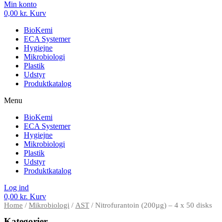
Min konto
0,00
kr.
Kurv
BioKemi
ECA Systemer
Hygiejne
Mikrobiologi
Plastik
Udstyr
Produktkatalog
Menu
BioKemi
ECA Systemer
Hygiejne
Mikrobiologi
Plastik
Udstyr
Produktkatalog
Log ind
0,00
kr.
Kurv
Home
/
Mikrobiologi
/
AST
/ Nitrofurantoin (200µg) – 4 x 50 disks
Kategorier