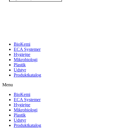
search
BioKemi
ECA Systemer
Hygiejne
Mikrobiologi
Plastik
Udstyr
Produktkatalog
Menu
BioKemi
ECA Systemer
Hygiejne
Mikrobiologi
Plastik
Udstyr
Produktkatalog