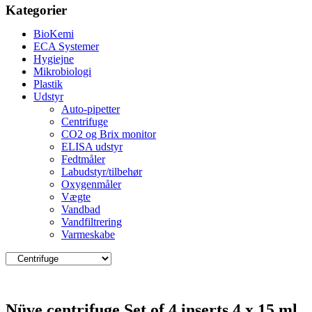
Kategorier
BioKemi
ECA Systemer
Hygiejne
Mikrobiologi
Plastik
Udstyr
Auto-pipetter
Centrifuge
CO2 og Brix monitor
ELISA udstyr
Fedtmåler
Labudstyr/tilbehør
Oxygenmåler
Vægte
Vandbad
Vandfiltrering
Varmeskabe
Nüve centrifuge Set of 4 inserts 4 x 15 ml.