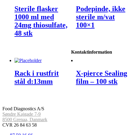
Sterile flasker
Podepinde, ikke
1000 ml med
sterile m/vat
24mg thiosulfate,
100×1
48 stk
Kontaktinformation
Rack i rustfrit
X-pierce Sealing
stål d:13mm
film – 100 stk
Food Diagnostics A/S
Søndre Kajgade 7-9
8500 Grenaa, Danmark
CVR 26 84 63 58