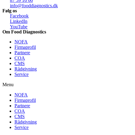
87 59 16 66
info@fooddiagnostics.dk
Følg os
Facebook
LinkedIn
YouTube
Om Food Diagnostics
NOFA
Firmaprofil
Partnere
COA
CMS
Rådgivning
Service
Menu
NOFA
Firmaprofil
Partnere
COA
CMS
Rådgivning
Service