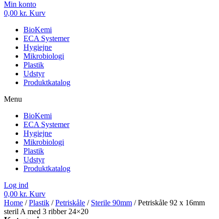
Min konto
0,00
kr.
Kurv
BioKemi
ECA Systemer
Hygiejne
Mikrobiologi
Plastik
Udstyr
Produktkatalog
Menu
BioKemi
ECA Systemer
Hygiejne
Mikrobiologi
Plastik
Udstyr
Produktkatalog
Log ind
0,00
kr.
Kurv
Home
/
Plastik
/
Petriskåle
/
Sterile 90mm
/ Petriskåle 92 x 16mm
steril A med 3 ribber 24×20