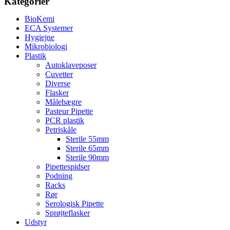
Kategorier
BioKemi
ECA Systemer
Hygiejne
Mikrobiologi
Plastik
Autoklaveposer
Cuvetter
Diverse
Flasker
Målebægre
Pasteur Pipette
PCR plastik
Petriskåle
Sterile 55mm
Sterile 65mm
Sterile 90mm
Pipettespidser
Podning
Racks
Rør
Serologisk Pipette
Sprøjteflasker
Udstyr