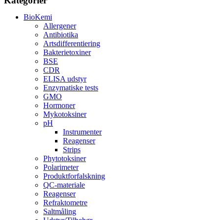
Kategorier
BioKemi
Allergener
Antibiotika
Artsdifferentiering
Bakterietoxiner
BSE
CDR
ELISA udstyr
Enzymatiske tests
GMO
Hormoner
Mykotoksiner
pH
Instrumenter
Reagenser
Strips
Phytotoksiner
Polarimeter
Produktforfalskning
QC-materiale
Reagenser
Refraktometre
Saltmåling