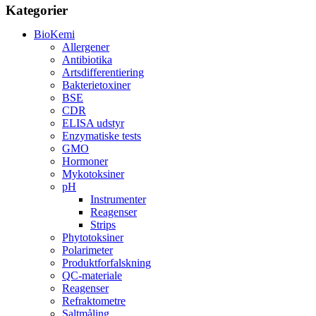
Kategorier
BioKemi
Allergener
Antibiotika
Artsdifferentiering
Bakterietoxiner
BSE
CDR
ELISA udstyr
Enzymatiske tests
GMO
Hormoner
Mykotoksiner
pH
Instrumenter
Reagenser
Strips
Phytotoksiner
Polarimeter
Produktforfalskning
QC-materiale
Reagenser
Refraktometre
Saltmåling