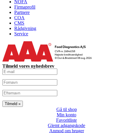
NOFA
Firmaprofil
Partnere
COA
CMS
Rådgivning
Service
Tilmeld vores nyhedsbrev
Gå til shop
Min konto
Favoritliste
Glemt adgangskode
Anmod om bruger