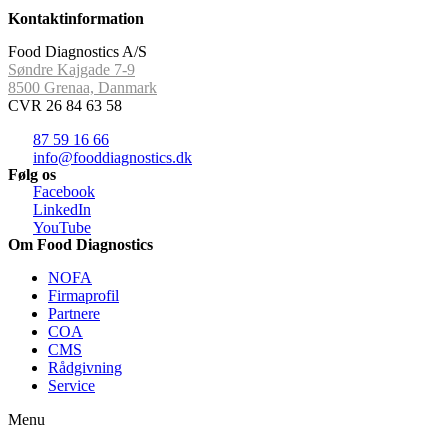
Kontaktinformation
Food Diagnostics A/S
Søndre Kajgade 7-9
8500 Grenaa, Danmark
CVR 26 84 63 58
87 59 16 66
info@fooddiagnostics.dk
Følg os
Facebook
LinkedIn
YouTube
Om Food Diagnostics
NOFA
Firmaprofil
Partnere
COA
CMS
Rådgivning
Service
Menu