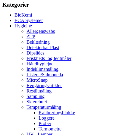
Kategorier
BioKemi
ECA Systemer
Hygiejne
Allergenswabs
ATP
Beklædning
Detekterbar Plast
Dipslides
Friskheds- og fedtmåler
Håndhygiejne
Indeklimamåling
Listeria/Salmonella
MicroSnap
Rengøringsartikler
Restiltmåling
Sampling
Skærebræt
Temperaturmåling
Kalibreringsblokke
Loggere
Prober
Termometre
UV - Lamper