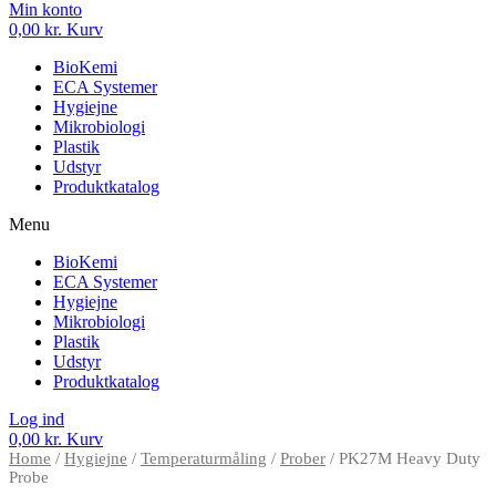
Min konto
0,00
kr.
Kurv
BioKemi
ECA Systemer
Hygiejne
Mikrobiologi
Plastik
Udstyr
Produktkatalog
Menu
BioKemi
ECA Systemer
Hygiejne
Mikrobiologi
Plastik
Udstyr
Produktkatalog
Log ind
0,00
kr.
Kurv
Home
/
Hygiejne
/
Temperaturmåling
/
Prober
/ PK27M Heavy Duty
Probe