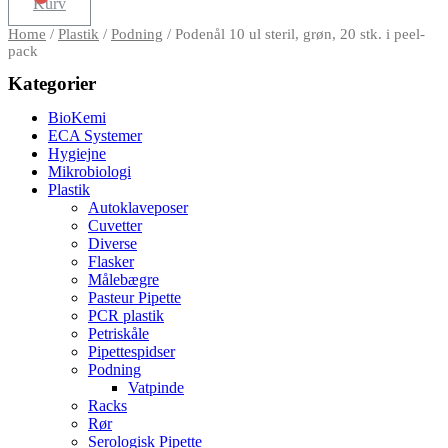
Kurv
Home
/
Plastik
/
Podning
/ Podenål 10 ul steril, grøn, 20 stk. i peel-
pack
Kategorier
BioKemi
ECA Systemer
Hygiejne
Mikrobiologi
Plastik
Autoklaveposer
Cuvetter
Diverse
Flasker
Målebægre
Pasteur Pipette
PCR plastik
Petriskåle
Pipettespidser
Podning
Vatpinde
Racks
Rør
Serologisk Pipette