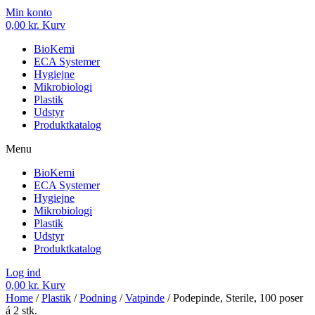
Min konto
0,00
kr.
Kurv
BioKemi
ECA Systemer
Hygiejne
Mikrobiologi
Plastik
Udstyr
Produktkatalog
Menu
BioKemi
ECA Systemer
Hygiejne
Mikrobiologi
Plastik
Udstyr
Produktkatalog
Log ind
0,00
kr.
Kurv
Home
/
Plastik
/
Podning
/
Vatpinde
/ Podepinde, Sterile, 100 poser
á 2 stk.