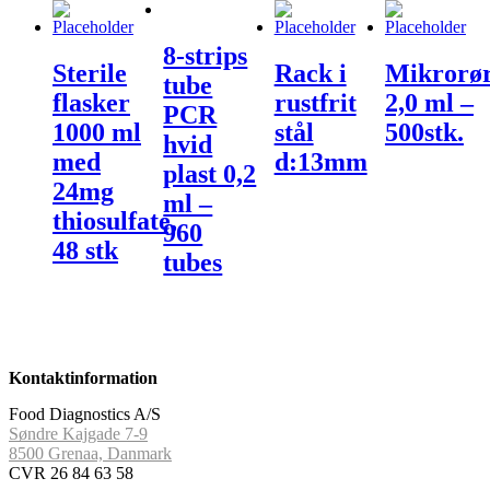
8-strips
Sterile
Rack i
Mikrorø
tube
flasker
rustfrit
2,0 ml –
PCR
1000 ml
stål
500stk.
hvid
med
d:13mm
plast 0,2
24mg
ml –
thiosulfate,
960
48 stk
tubes
Kontaktinformation
Food Diagnostics A/S
Søndre Kajgade 7-9
8500 Grenaa, Danmark
CVR 26 84 63 58