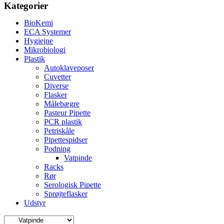
Kategorier
BioKemi
ECA Systemer
Hygiejne
Mikrobiologi
Plastik
Autoklaveposer
Cuvetter
Diverse
Flasker
Målebægre
Pasteur Pipette
PCR plastik
Petriskåle
Pipettespidser
Podning
Vatpinde
Racks
Rør
Serologisk Pipette
Sprøjteflasker
Udstyr