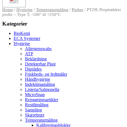
Kurv
Home
/
Hygiejne
/
Temperaturmåling
/
Prober
/ PT29L Proptrækker
probe – Type T, -100° til +250°C
Kategorier
BioKemi
ECA Systemer
Hygiejne
Allergenswabs
ATP
Beklædning
Detekterbar Plast
Dipslides
Friskheds- og fedtmåler
Håndhygiejne
Indeklimamåling
Listeria/Salmonella
MicroSnap
Rengøringsartikler
Restiltmåling
Sampling
Skærebræt
Temperaturmåling
Kalibreringsblokke