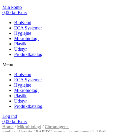
Min konto
0,00
kr.
Kurv
BioKemi
ECA Systemer
Hygiejne
Mikrobiologi
Plastik
Udstyr
Produktkatalog
Menu
BioKemi
ECA Systemer
Hygiejne
Mikrobiologi
Plastik
Udstyr
Produktkatalog
Log ind
0,00
kr.
Kurv
Home
/
Mikrobiologi
/
Chromogene
medier
/
Listeria
/ RAPID’L.mono – supplement 1, 10stk.