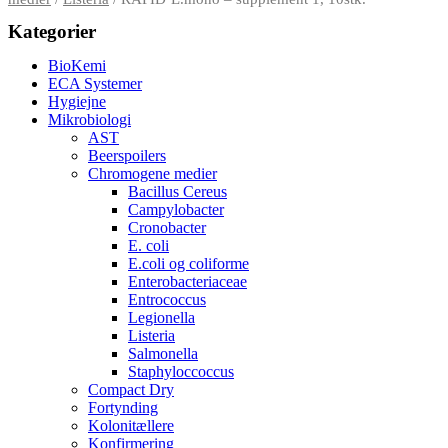
Kategorier
BioKemi
ECA Systemer
Hygiejne
Mikrobiologi
AST
Beerspoilers
Chromogene medier
Bacillus Cereus
Campylobacter
Cronobacter
E. coli
E.coli og coliforme
Enterobacteriaceae
Entrococcus
Legionella
Listeria
Salmonella
Staphyloccoccus
Compact Dry
Fortynding
Kolonitællere
Konfirmering