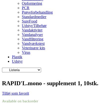
Opformering
PCR
Prøveforbehandling
Standardmedier
SureFood
Udstyr/Tilbehør
Vandaktivitet
Vandanalyser
Vandfiltrering
Vandværkstest
Veterinære kits
Virus
Plastik
Udstyr
RAPID'L.mono - supplement 1, 10stk.
Tilføj som favorit
Available on backorder