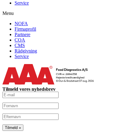
Service
Menu
NOFA
Firmaprofil
Partnere
COA
CMS
Rådgivning
Service
Tilmeld vores nyhedsbrev