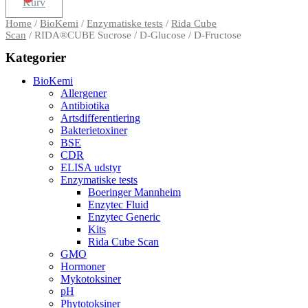
Kurv
Home
/
BioKemi
/
Enzymatiske tests
/
Rida Cube
Scan
/ RIDA®CUBE Sucrose / D-Glucose / D-Fructose
Kategorier
BioKemi
Allergener
Antibiotika
Artsdifferentiering
Bakterietoxiner
BSE
CDR
ELISA udstyr
Enzymatiske tests
Boeringer Mannheim
Enzytec Fluid
Enzytec Generic
Kits
Rida Cube Scan
GMO
Hormoner
Mykotoksiner
pH
Phytotoksiner