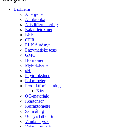
BioKemi
Allergener
Antibiotika
Artsdifferentiering
Bakterietoxiner
BSE
CDR
ELISA udstyr
Enzymatiske tests
GMO
Hormoner
Mykotoksiner
pH
Phytotoksiner
Polarimeter
Produktforfalskning
Kits
QC-materiale
Reagenser
Refraktometre
Saltmåling
Udstyr/Tilbehør
Vandanalyser
Veterinære kits