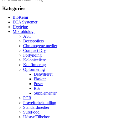
Kategorier
BioKemi
ECA Systemer
Hygiejne
Mikrobiologi
AST
Beerspoilers
Chromogene medier
Compact Dry
Fortynding
Kolonitællere
Konfirmering
Opformering
Dehydreret
Flasker
Poser
Rør
Supplementer
PCR
Prøveforbehandling
Standardmedier
SureFood
Udstyr/Tilbehør