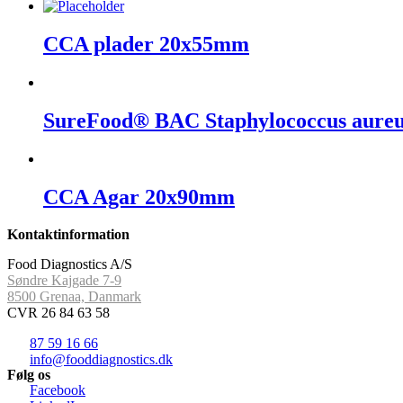
CCA plader 20x55mm
SureFood® BAC Staphylococcus aure
CCA Agar 20x90mm
Kontaktinformation
Food Diagnostics A/S
Søndre Kajgade 7-9
8500 Grenaa, Danmark
CVR 26 84 63 58
87 59 16 66
info@fooddiagnostics.dk
Følg os
Facebook