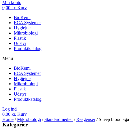
Min konto
0,00
kr.
Kurv
BioKemi
ECA Systemer
Hygiejne
Mikrobiologi
Plastik
Udstyr
Produktkatalog
Menu
BioKemi
ECA Systemer
Hygiejne
Mikrobiologi
Plastik
Udstyr
Produktkatalog
Log ind
0,00
kr.
Kurv
Home
/
Mikrobiologi
/
Standardmedier
/
Reagenser
/ Sheep blood ag
Kategorier