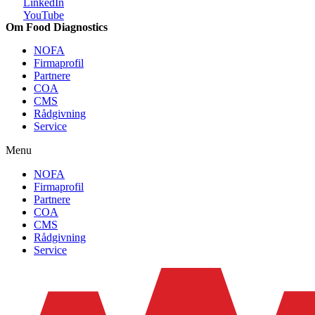
LinkedIn
YouTube
Om Food Diagnostics
NOFA
Firmaprofil
Partnere
COA
CMS
Rådgivning
Service
Menu
NOFA
Firmaprofil
Partnere
COA
CMS
Rådgivning
Service