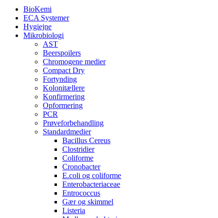
BioKemi
ECA Systemer
Hygiejne
Mikrobiologi
AST
Beerspoilers
Chromogene medier
Compact Dry
Fortynding
Kolonitællere
Konfirmering
Opformering
PCR
Prøveforbehandling
Standardmedier
Bacillus Cereus
Clostridier
Coliforme
Cronobacter
E.coli og coliforme
Enterobacteriaceae
Entrococcus
Gær og skimmel
Listeria