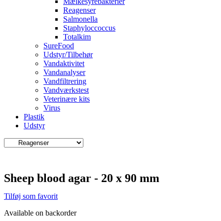
Mælkesyrebakterier
Reagenser
Salmonella
Staphyloccoccus
Totalkim
SureFood
Udstyr/Tilbehør
Vandaktivitet
Vandanalyser
Vandfiltrering
Vandværkstest
Veterinære kits
Virus
Plastik
Udstyr
Sheep blood agar - 20 x 90 mm
Tilføj som favorit
Available on backorder