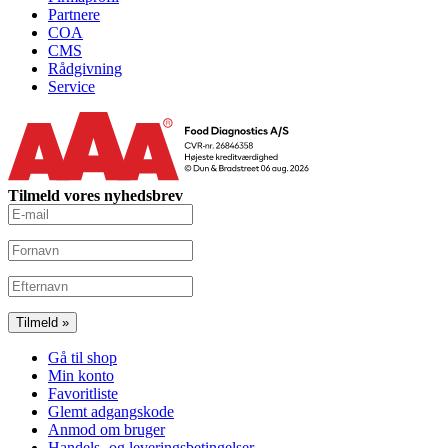
Partnere
COA
CMS
Rådgivning
Service
Tilmeld vores nyhedsbrev
Gå til shop
Min konto
Favoritliste
Glemt adgangskode
Anmod om bruger
Handels- og leveringsbetingelser