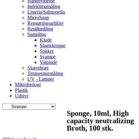
Håndhygiejne
Indeklimamåling
Listeria/Salmonella
MicroSnap
Rengøringsartikler
Restiltmåling
Sampling
Klude
Slagtekroppe
Sokker
Svampe
Vatpinde
Skærebræt
Temperaturmåling
UV - Lamper
Mikrobiologi
Plastik
Udstyr
Sponge, 10ml, High
capacity neutralizing
Broth, 100 stk.