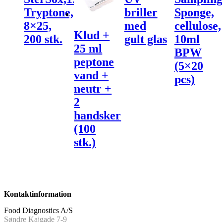
Tryptone,
briller
Sponge,
8×25,
med
cellulose,
Klud +
200 stk.
gult glas
10ml
25 ml
BPW
peptone
(5×20
vand +
pcs)
neutr +
2
handsker
(100
stk.)
Kontaktinformation
Food Diagnostics A/S
Søndre Kajgade 7-9