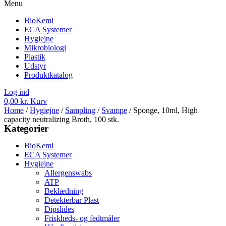
Menu
BioKemi
ECA Systemer
Hygiejne
Mikrobiologi
Plastik
Udstyr
Produktkatalog
Log ind
0,00
kr.
Kurv
Home
/
Hygiejne
/
Sampling
/
Svampe
/ Sponge, 10ml, High
capacity neutralizing Broth, 100 stk.
Kategorier
BioKemi
ECA Systemer
Hygiejne
Allergenswabs
ATP
Beklædning
Detekterbar Plast
Dipslides
Friskheds- og fedtmåler