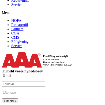
Rådgivning
Service
Menu
NOFA
Firmaprofil
Partnere
COA
CMS
Rådgivning
Service
Tilmeld vores nyhedsbrev