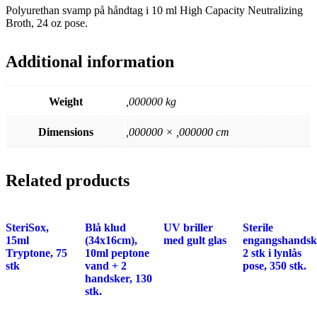
Polyurethan svamp på håndtag i 10 ml High Capacity Neutralizing
Broth, 24 oz pose.
Additional information
Weight
,000000 kg
Dimensions
,000000 × ,000000 cm
Related products
SteriSox,
Blå klud
UV briller
Sterile
15ml
(34x16cm),
med gult glas
engangshandsk
Tryptone, 75
10ml peptone
2 stk i lynlås
stk
vand + 2
pose, 350 stk.
handsker, 130
stk.