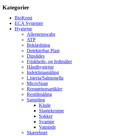
Kategorier
BioKemi
ECA Systemer
Hygiejne
Allergenswabs
ATP
Beklædning
Detekterbar Plast
Dipslides
Friskheds- og fedtmåler
Håndhygiejne
Indeklimamåling
Listeria/Salmonella
MicroSnap
Rengøringsartikler
Restiltmåling
Sampling
Klude
Slagtekroppe
Sokker
Svampe
Vatpinde
Skærebræt