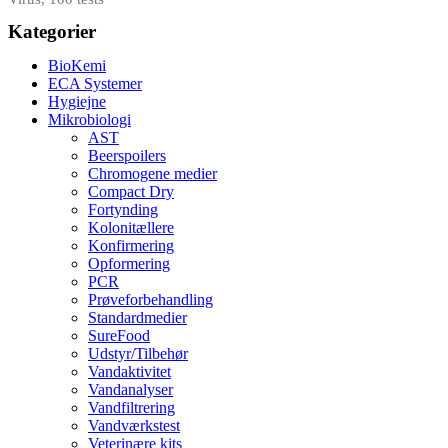
Kategorier
BioKemi
ECA Systemer
Hygiejne
Mikrobiologi
AST
Beerspoilers
Chromogene medier
Compact Dry
Fortynding
Kolonitællere
Konfirmering
Opformering
PCR
Prøveforbehandling
Standardmedier
SureFood
Udstyr/Tilbehør
Vandaktivitet
Vandanalyser
Vandfiltrering
Vandværkstest
Veterinære kits