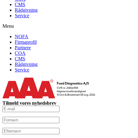
CMS
Rådgivning
Service
Menu
NOFA
Firmaprofil
Partnere
COA
CMS
Rådgivning
Service
Tilmeld vores nyhedsbrev