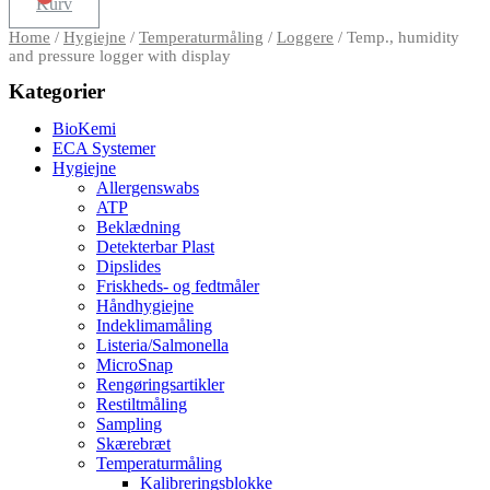
Kurv
Home
/
Hygiejne
/
Temperaturmåling
/
Loggere
/ Temp., humidity
and pressure logger with display
Kategorier
BioKemi
ECA Systemer
Hygiejne
Allergenswabs
ATP
Beklædning
Detekterbar Plast
Dipslides
Friskheds- og fedtmåler
Håndhygiejne
Indeklimamåling
Listeria/Salmonella
MicroSnap
Rengøringsartikler
Restiltmåling
Sampling
Skærebræt
Temperaturmåling
Kalibreringsblokke