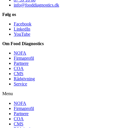
info@fooddiagnostics.dk
Følg os
Facebook
LinkedIn
YouTube
Om Food Diagnostics
NOFA
Firmaprofil
Partnere
COA
CMS
Rådgivning
Service
Menu
NOFA
Firmaprofil
Partnere
COA
CMS