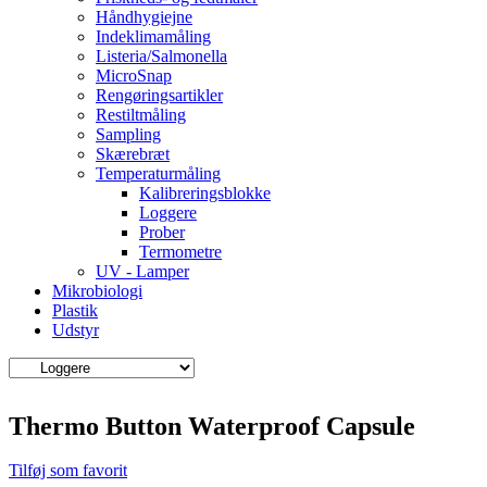
Håndhygiejne
Indeklimamåling
Listeria/Salmonella
MicroSnap
Rengøringsartikler
Restiltmåling
Sampling
Skærebræt
Temperaturmåling
Kalibreringsblokke
Loggere
Prober
Termometre
UV - Lamper
Mikrobiologi
Plastik
Udstyr
Thermo Button Waterproof Capsule
Tilføj som favorit