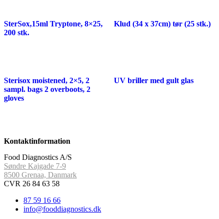
SterSox,15ml Tryptone, 8×25,
Klud (34 x 37cm) tør (25 stk.)
200 stk.
Sterisox moistened, 2×5, 2
UV briller med gult glas
sampl. bags 2 overboots, 2
gloves
Kontaktinformation
Food Diagnostics A/S
Søndre Kajgade 7-9
8500 Grenaa, Danmark
CVR 26 84 63 58
87 59 16 66
info@fooddiagnostics.dk