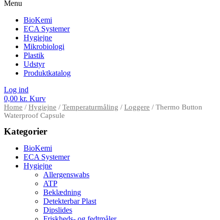
Menu
BioKemi
ECA Systemer
Hygiejne
Mikrobiologi
Plastik
Udstyr
Produktkatalog
Log ind
0,00
kr.
Kurv
Home
/
Hygiejne
/
Temperaturmåling
/
Loggere
/ Thermo Button
Waterproof Capsule
Kategorier
BioKemi
ECA Systemer
Hygiejne
Allergenswabs
ATP
Beklædning
Detekterbar Plast
Dipslides
Friskheds- og fedtmåler