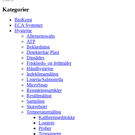
Kategorier
BioKemi
ECA Systemer
Hygiejne
Allergenswabs
ATP
Beklædning
Detekterbar Plast
Dipslides
Friskheds- og fedtmåler
Håndhygiejne
Indeklimamåling
Listeria/Salmonella
MicroSnap
Rengøringsartikler
Restiltmåling
Sampling
Skærebræt
Temperaturmåling
Kalibreringsblokke
Loggere
Prober
Termometre