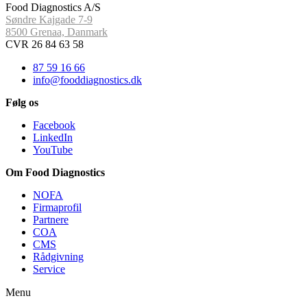
Food Diagnostics A/S
Søndre Kajgade 7-9
8500 Grenaa, Danmark
CVR 26 84 63 58
87 59 16 66
info@fooddiagnostics.dk
Følg os
Facebook
LinkedIn
YouTube
Om Food Diagnostics
NOFA
Firmaprofil
Partnere
COA
CMS
Rådgivning
Service
Menu