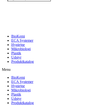
search
BioKemi
ECA Systemer
Hygiejne
Mikrobiologi
Plastik
Udstyr
Produktkatalog
Menu
BioKemi
ECA Systemer
Hygiejne
Mikrobiologi
Plastik
Udstyr
Produktkatalog