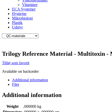
Viskositetsmåler
Vitaminer
ECA Systemer
Hygiejne
Mikrobiologi
Plastik
Udstyr
Trilogy Reference Material - Multitoxin 
Tilføj som favorit
Available on backorder
Additional information
Filer
Additional information
Weight
,000000 kg
Dimensions
,000000 × ,000000 cm