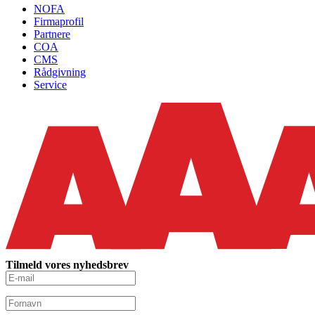
NOFA
Firmaprofil
Partnere
COA
CMS
Rådgivning
Service
Tilmeld vores nyhedsbrev