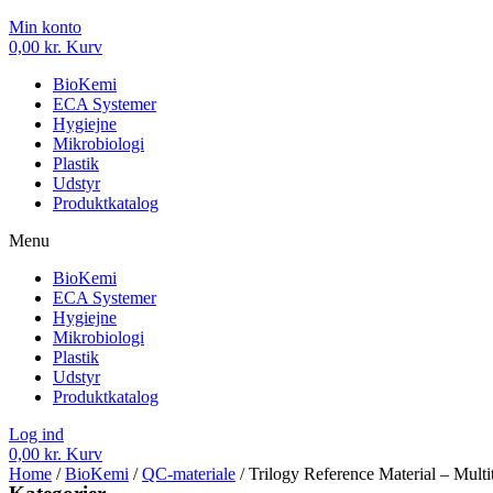
Min konto
0,00
kr.
Kurv
BioKemi
ECA Systemer
Hygiejne
Mikrobiologi
Plastik
Udstyr
Produktkatalog
Menu
BioKemi
ECA Systemer
Hygiejne
Mikrobiologi
Plastik
Udstyr
Produktkatalog
Log ind
0,00
kr.
Kurv
Home
/
BioKemi
/
QC-materiale
/ Trilogy Reference Material – Mul