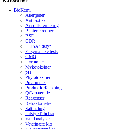
Kategorier
BioKemi
Allergener
Antibiotika
Artsdifferentiering
Bakterietoxiner
BSE
CDR
ELISA udstyr
Enzymatiske tests
GMO
Hormoner
Mykotoksiner
pH
Phytotoksiner
Polarimeter
Produktforfalskning
QC-materiale
Reagenser
Refraktometre
Saltmåling
Udstyr/Tilbehør
Vandanalyser
Veterinære kits